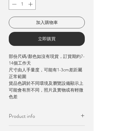
加入購物車
立即購買
部份尺碼/顏色如沒有現貨，訂貨期約7-
14個工作天
尺寸由人手量度，可能有1-3cm差距屬
正常範圍
貨品色調於不同環境及瀏覽設備顯示上
可能會有所不同，照片及實物或有輕微
色差
Product info
- 韓國製