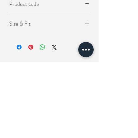
Product code
- 寬鬆版型
KO-SOS-1170
Size & Fit
Length(衣長）78cm
Chest(胸圍) 136cm
Shoulder (肩寬) 66cm
相關產品
New In
New In