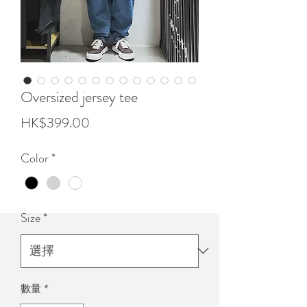
Oversized jersey tee
價
HK$399.00
格
Color
*
Size
*
數量
*