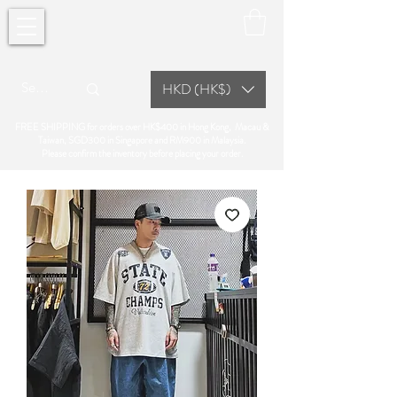
HKD (HK$)
FREE SHIPPING for orders over HK$400 in Hong Kong, Macau &
Taiwan, SGD300 in Singapore and RM900 in Malaysia.
Please confirm the inventory before placing your order.