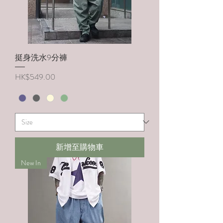
挺身洗水9分褲
價格
HK$549.00
新增至購物車
New In