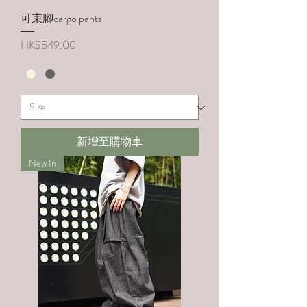
可束腳cargo pants
價格
HK$549.00
新增至購物車
New In