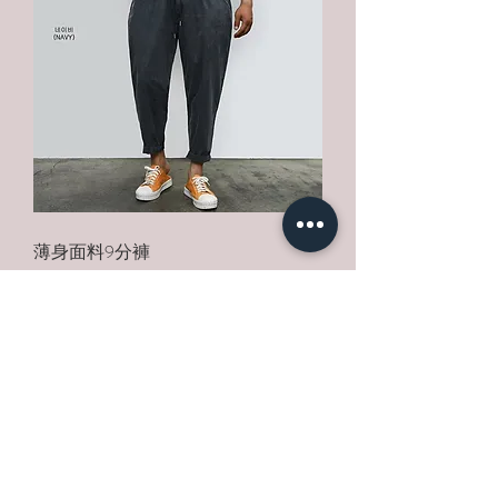
薄身面料9分褲
價格
HK$549.00
新增至購物車
New In