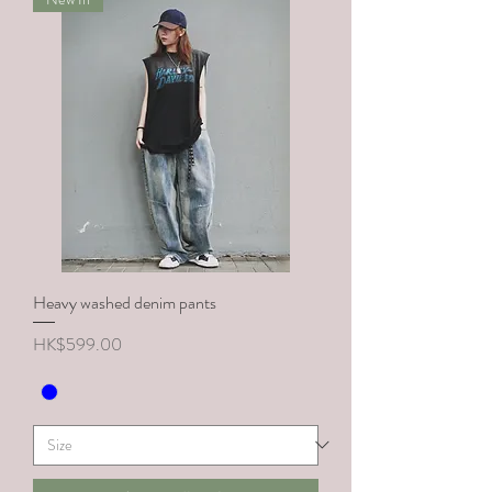
Heavy washed denim pants
價格
HK$599.00