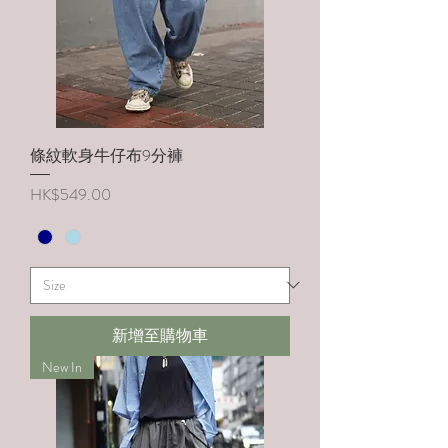
條紋軟身牛仔布9分褲
價格
HK$549.00
新增至購物車
New In