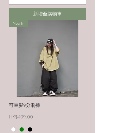
新增至購物車
New In
可束腳9分濶褲
價格
HK$499.00