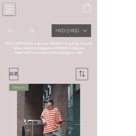
HKD (HK$)
FREE SHIPPING for orders over HK$400 in Hong Kong, Macau &
Taiwan, SGD300 in Singapore and RM900 in Malaysia.
Please confirm the inventory before placing your order.
篩選
New In