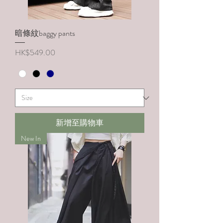
暗條紋baggy pants
價格
HK$549.00
新增至購物車
New In