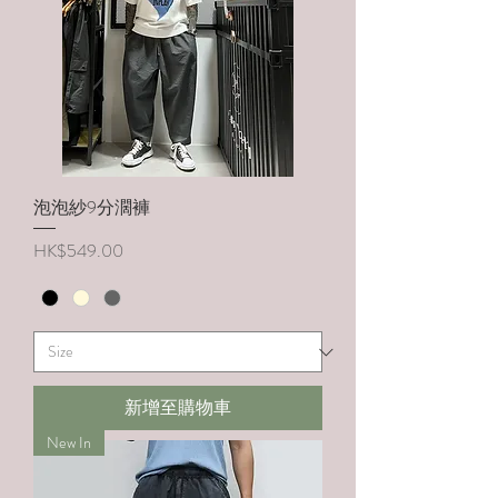
泡泡紗9分濶褲
價格
HK$549.00
新增至購物車
New In