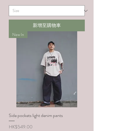
新增至購物車
New In
Side pockets light denim pants
價格
HK$549.00