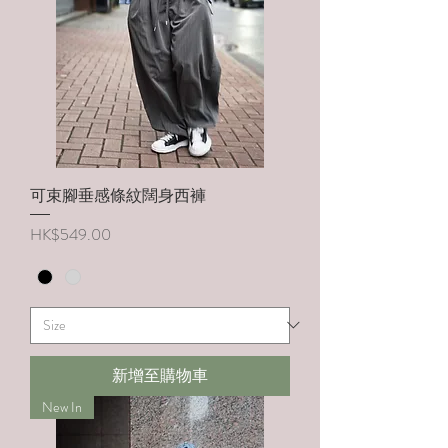
可束腳垂感條紋闊身西褲
價格
HK$549.00
新增至購物車
New In