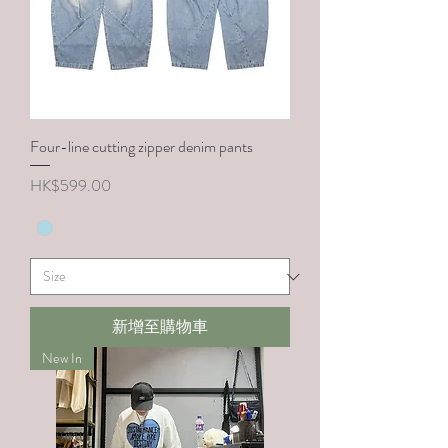
Four-line cutting zipper denim pants
價格
HK$599.00
新增至購物車
New In