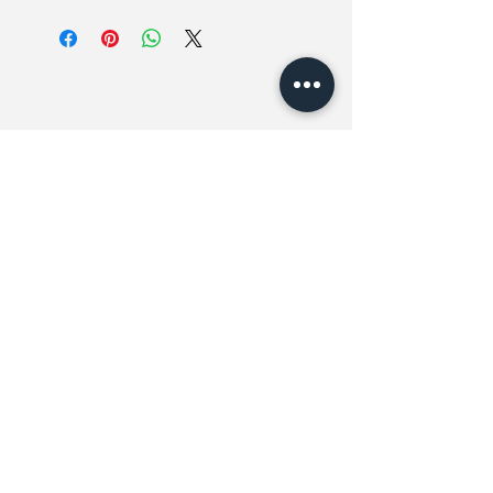
SIZE
CM
INCHES
M
50-54
19.7-21.2
L
55-59
21.6-23.2
相關產品
XL
60-64
23.6-25.2
New In
New In