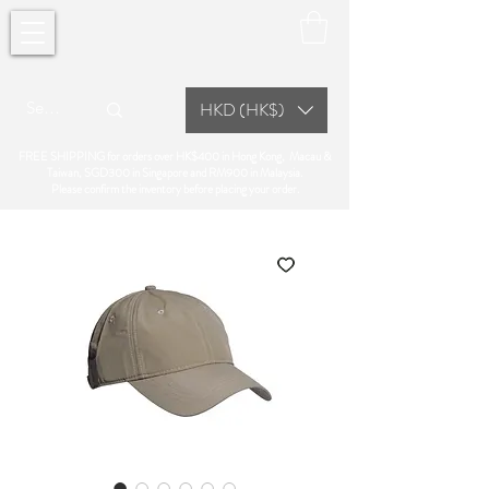
HKD (HK$)
FREE SHIPPING for orders over HK$400 in Hong Kong, Macau &
Taiwan, SGD300 in Singapore and RM900 in Malaysia.
Please confirm the inventory before placing your order.