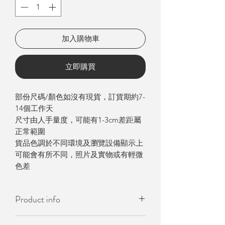
加入購物車
立即購買
部份尺碼/顏色如沒有現貨，訂貨期約7-
14個工作天
尺寸由人手量度，可能有1-3cm差距屬
正常範圍
貨品色調於不同環境及瀏覽設備顯示上
可能會有所不同，照片及實物或有輕微
色差
Product info
- 韓國製