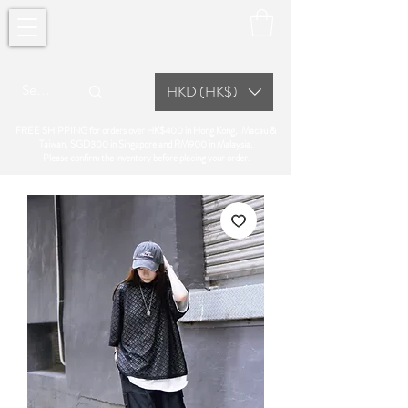
HKD (HK$)
FREE SHIPPING for orders over HK$400 in Hong Kong, Macau &
Taiwan, SGD300 in Singapore and RM900 in Malaysia.
Please confirm the inventory before placing your order.