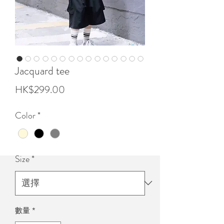
Jacquard tee
價
HK$299.00
格
Color
*
Size
*
數量
*