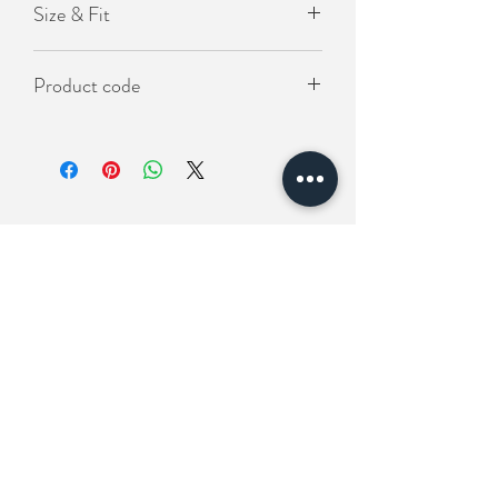
Size & Fit
- 小寬鬆版型
Length(衣長）67cm
Product code
Chest(胸圍) 120cm
Shoulder (肩寬) 56cm
KO-SOS-1130
相關產品
New In
New In