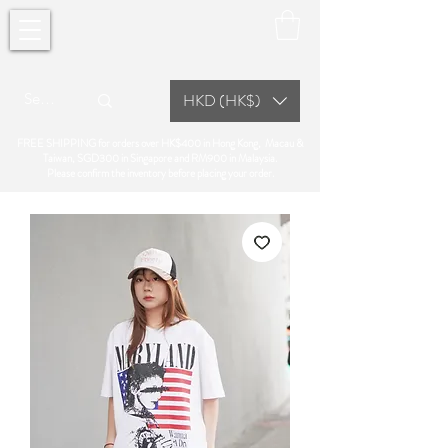
HKD (HK$)
FREE SHIPPING for orders over HK$400 in Hong Kong, Macau &
Taiwan, SGD300 in Singapore and RM900 in Malaysia.
Please confirm the inventory before placing your order.