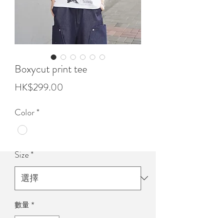
Boxycut print tee
價
HK$299.00
格
Color
*
Size
*
數量
*