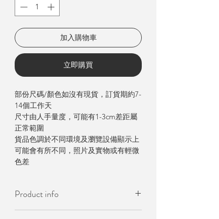
加入購物車
立即購買
部份尺碼/顏色如沒有現貨，訂貨期約7-
14個工作天
尺寸由人手量度，可能有1-3cm差距屬
正常範圍
貨品色調於不同環境及瀏覽設備顯示上
可能會有所不同，照片及實物或有輕微
色差
Product info
- Made in Korea