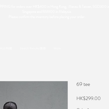
PING for orders over HK$400 in Hong Kong, Macau & Taiwan, SGD300 i
Singapore and RM900 in Malaysia.
Please confirm the inventory before placing your order.
SALE/特價
Search Results/搜尋
More
69 tee
價
HK$299.00
格