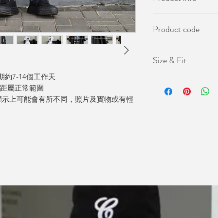
- 韓國製
Product code
- 小寬鬆版型
KO-SOS-1200
Size & Fit
約7-14個工作天
Length(衣長）74cm
差距屬正常範圍
Chest(胸圍) 140cm
顯示上可能會有所不同，照片及實物或有輕
Shoulder (肩寬) 63c