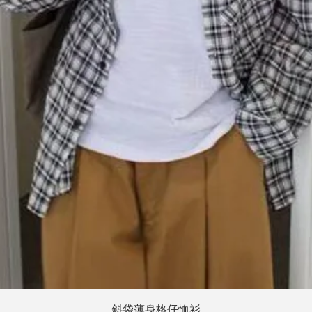
快速瀏覽
斜袋薄身格仔恤衫