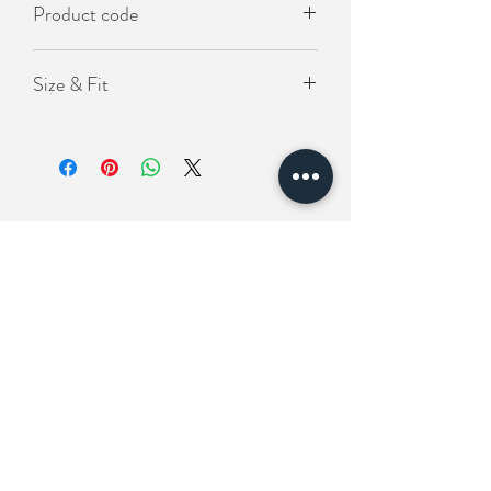
Product code
- 橡筋鬆緊腰圍
KO-PAN-995
Size & Fit
Length(褲長）63cm
Waist(腰圍）22-38吋 (橡筋拉伸）
Hip(臀圍）140cm
相關產品
New In