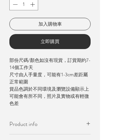
加入購物車
立即購買
部份尺碼/顏色如沒有現貨，訂貨期約7-
14個工作天
尺寸由人手量度，可能有1-3cm差距屬
正常範圍
貨品色調於不同環境及瀏覽設備顯示上
可能會有所不同，照片及實物或有輕微
色差
Product info
- 韓國製