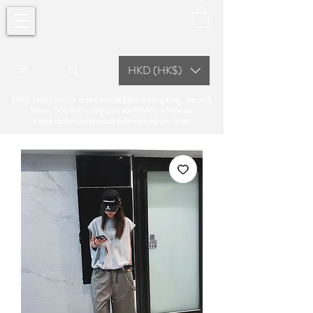
HKD (HK$)
FREE SHIPPING for orders over HK$400 in Hong Kong, Macau &
Taiwan, SGD300 in Singapore and RM900 in Malaysia.
Please confirm the inventory before placing your order.