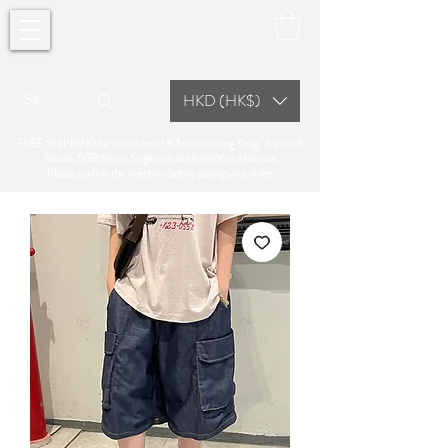
HKD (HK$)
FREE SHIPPING for orders over HK$400 in Hong Kong, Macau &
Taiwan, SGD300 in Singapore and RM900 in Malaysia.
Please confirm the inventory before placing your order.