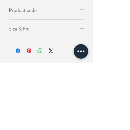
- 韓國製
Product code
- 橡筋鬆緊腰圍
KO-PAN-962
Size & Fit
Length(褲長）57cm
Waist(腰圍）24-38吋 (橡筋拉伸）
Hip(臀圍）120cm
相關產品
New In