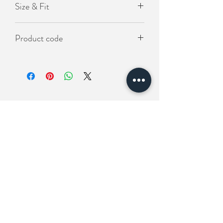
Size & Fit
- 寬鬆版型
Length(衣長）78cm
Product code
Chest(胸圍) 144cm
Shoulder (肩寬) 63cm
KO-SOS-1109
相關產品
New In
New In