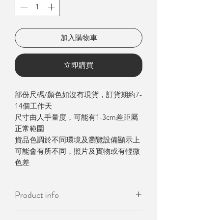
加入購物車
立即購買
部份尺碼/顏色如沒有現貨，訂貨期約7-
14個工作天
尺寸由人手量度，可能有1-3cm差距屬
正常範圍
貨品色調於不同環境及瀏覽設備顯示上
可能會有所不同，照片及實物或有輕微
色差
Product info
- 韓國製